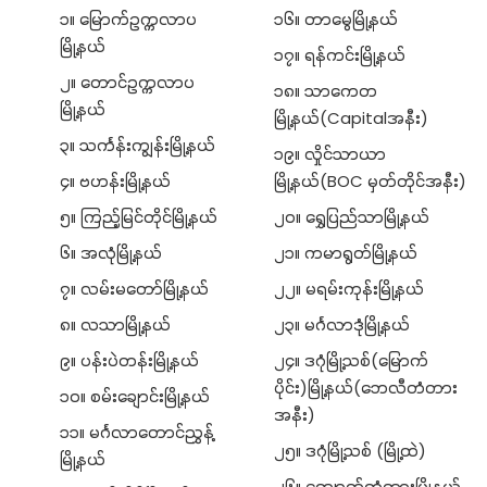
၁။ မြောက်ဥက္ကလာပ
၁၆။ တာမွေမြို့နယ်
မြို့နယ်
၁၇။ ရန်ကင်းမြို့နယ်
၂။ တောင်ဥက္ကလာပ
၁၈။ သာကေတ
မြို့နယ်
မြို့နယ်(Capitalအနီး)
၃။ သင်္ကန်းကျွန်းမြို့နယ်
၁၉။ လှိုင်သာယာ
၄။ ဗဟန်းမြို့နယ်
မြို့နယ်(BOC မှတ်တိုင်အနီး)
၅။ ကြည့်မြင်တိုင်မြို့နယ်
၂၀။ ရွှေပြည်သာမြို့နယ်
၆။ အလုံမြို့နယ်
၂၁။ ကမာရွတ်မြို့နယ်
၇။ လမ်းမတော်မြို့နယ်
၂၂။ မရမ်းကုန်းမြို့နယ်
၈။ လသာမြို့နယ်
၂၃။ မင်္ဂလာဒုံမြို့နယ်
၉။ ပန်းပဲတန်းမြို့နယ်
၂၄။ ဒဂုံမြို့သစ်(မြောက်
ပိုင်း)မြို့နယ်(ဘေလီတံတား
၁၀။ စမ်းချောင်းမြို့နယ်
အနီး)
၁၁။ မင်္ဂလာတောင်ညွှန့်
၂၅။ ဒဂုံမြို့သစ် (မြို့ထဲ)
မြို့နယ်
၂၆။ ကျောက်တံတားမြို့နယ်