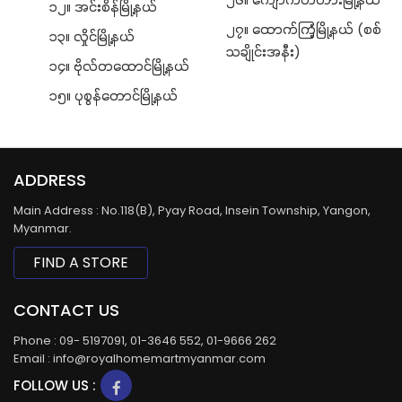
၁၂။ အင်းစိန်မြို့နယ်
၂၇။ ထောက်ကြံ့မြို့နယ် (စစ်
၁၃။ လှိုင်မြို့နယ်
သချိုင်းအနီး)
၁၄။ ဗိုလ်တထောင်မြို့နယ်
၁၅။ ပုစွန်တောင်မြို့နယ်
ADDRESS
Main Address : No.118(B), Pyay Road, Insein Township, Yangon,
Myanmar.
FIND A STORE
CONTACT US
Phone : 09- 5197091, 01-3646 552, 01-9666 262
Email : info@royalhomemartmyanmar.com
FOLLOW US :